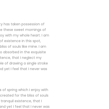
ty has taken possession of
ike these sweet mornings of
joy with my whole heart. I am
f existence in this spot,
liss of souls like mine. I am
o absorbed in the exquisite
stence, that I neglect my
ble of drawing a single stroke
 yet I feel that I never was
 of spring which I enjoy with
reated for the bliss of souls
tranquil existence, that I
nd yet I feel that I never was