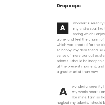
Dropcaps
wonderful serenity
A
my entire soul, lik
spring which I enjo
alone, and feel the charm of e
which was created for the blis
so happy, my dear friend, so 
sense of mere tranquil existe
talents. I should be incapable
at the present moment; and ye
a greater artist than now.
A
wonderful serenity h
my whole heart. I am
like mine. I am so h
neglect my talents. I should 