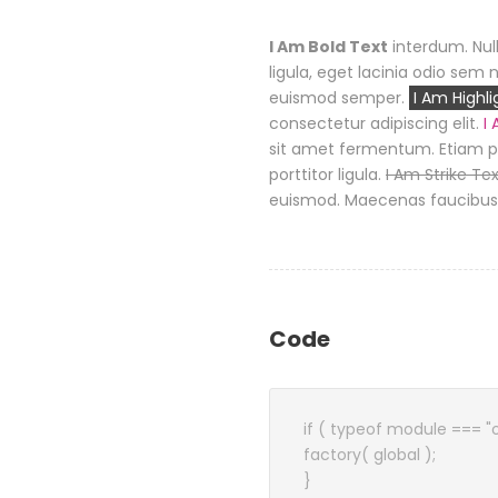
I Am Bold Text
interdum. Null
ligula, eget lacinia odio sem n
euismod semper.
I Am Highli
consectetur adipiscing elit.
I
sit amet fermentum. Etiam p
porttitor ligula.
I Am Strike Te
euismod. Maecenas faucibus 
Code
if ( typeof module === "
factory( global );
}