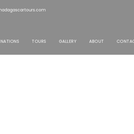
madagascartours.com
INATIONS
TOURS
GALLERY
ABOUT
CONTAC
Typograph