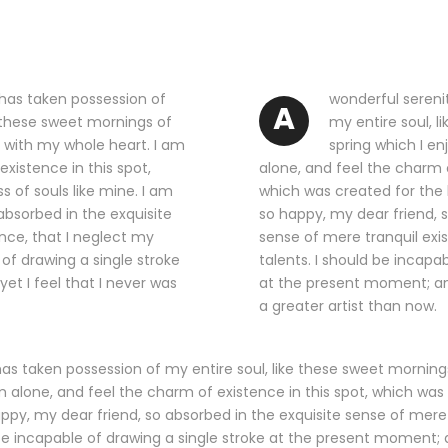
 has taken possession of
wonderful sereni
A
e these sweet mornings of
my entire soul, l
y with my whole heart. I am
spring which I en
xistence in this spot,
alone, and feel the charm o
s of souls like mine. I am
which was created for the b
absorbed in the exquisite
so happy, my dear friend, s
nce, that I neglect my
sense of mere tranquil exi
 of drawing a single stroke
talents. I should be incapa
t I feel that I never was
at the present moment; and
a greater artist than now.
as taken possession of my entire soul, like these sweet mornings
 alone, and feel the charm of existence in this spot, which was c
appy, my dear friend, so absorbed in the exquisite sense of mere 
be incapable of drawing a single stroke at the present moment; a