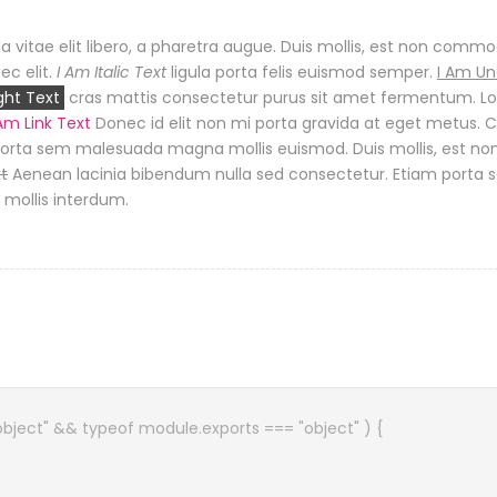
a vitae elit libero, a pharetra augue. Duis mollis, est non commodo
ec elit.
I Am Italic Text
ligula porta felis euismod semper.
I Am Un
ght Text
cras mattis consectetur purus sit amet fermentum. Lo
 Am Link Text
Donec id elit non mi porta gravida at eget metus. 
orta sem malesuada magna mollis euismod. Duis mollis, est non
xt
Aenean lacinia bibendum nulla sed consectetur. Etiam porta
mollis interdum.
object" && typeof module.exports === "object" ) {